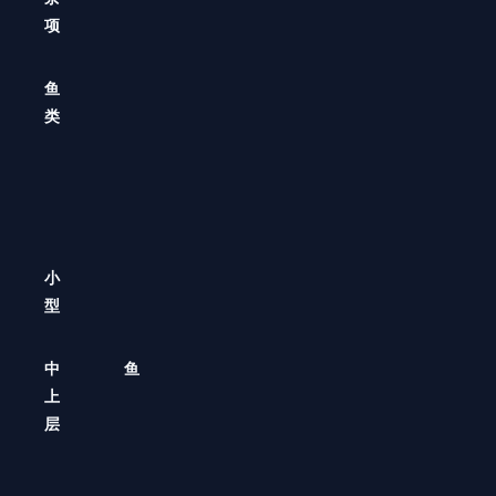
项
鱼
类
小
型
中
鱼
上
层