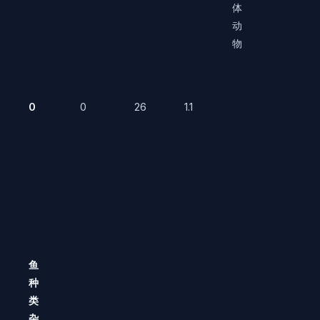
体
动
物
0
0
26
1.1
鱼
种
类
杂