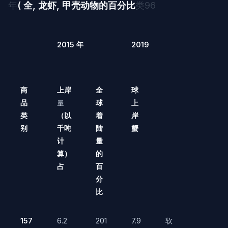
年
( 全
, 龙虾, 甲壳动物的百分比
类96
2015 年
2019
商
上岸
全
球
品
量
球
上
类
（以
着
岸
别
千吨
陆
蟹
计
量
算）
的
占
百
分
比
157
6.2
201
7.9
软