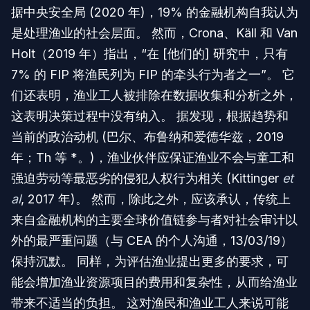
据中央安全局 (2020 年)，19% 的金融机构自我认为
是处理渔业的社会层面。 然而，Crona、Käll 和 Van
Holt（2019 年）指出，“在 [他们的] 研究中，只有
7% 的 FIP 将渔民列为 FIP 的牵头行为者之一”。 它
们还表明，渔业工人被排除在数据收集和分析之外，
这表明决策过程中没有纳入。 据发现，根据趋势和
当前的政治动机 (巴尔、布鲁纳和爱德华兹，2019
年；Th 等 *。)，渔业伙伴应保证渔业不会与童工和
强迫劳动等最恶劣的侵犯人权行为相关 (Kittinger
et
al
, 2017 年)。 然而，除此之外，应该承认，传统上
来自金融机构的主要全球价值链参与者对社会审计以
外的最严重问题（与 CEA 的个人沟通，13/03/19）
保持沉默。 同样，为评估渔业提出更多的要求，可
能会增加渔业资源项目的费用和复杂性，从而给渔业
带来不适当的负担。 这对渔民和渔业工人来说可能