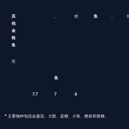
其
,
鲣
鱼
,
他
金
枪
鱼
尾
鱼
7.7
7
4
* 主要物种包括金盏花、大眼、蓝鳍、小鱼、鲣鱼和黄鳍。