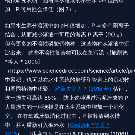
模拟研究表明，随着降水造成的水生水 pH 值的增
加，P 可用性会降低（图 7）。
如果水生养分溶液中的 pH 值增加，P 与多个阳离子
结合，从而减少溶液中可用的游离 P 离子 (PO
)，
4
但有更多的不溶性磷酸钙物种，这些物种从溶液中沉
淀出来。 这些不溶性复合物可以在鱼污泥（[施耐德
*等人 * 2005]
（https://www.sciencedirect.com/science/article
中累积，也可以在水生系统的墙壁和管道上的沉积物
和周围植物中积聚。
约盖夫等人 * (2016 年)
估计，
这一损失可高达 85%。 防止这种通过污泥造成的 P
大量损失的一种选择是在水生系统中增加一个消化
室。 在有氧或厌氧消化过程中，P 被释放到水槽
中，并可重新引入循环水（
Goddek *等人 *
2016
）。 [达席尔瓦 Cerozi & Fitzsimmons (2016))