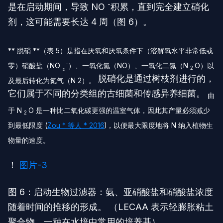
-
是在启动期间，导致 NO
积累，直到完全建立硝化
剂，这可能需要长达 4 周（图 6）。
** 脱硝 **（表 5）是指在厌氧和厌氧条件下（溶解氧水平非常低或
-
零）硝酸盐（NO
）、一氧化氮（NO）、一氧化二氮（N
O）以
2
2
脱硝化是通过树枝剂进行的，
及最后转化为氮气（N 2）。
它们属于不同的分类组的古细菌和传感异养细菌。
由
于 N
O 是一种比二氧化碳更强的温室气体，因此其产量必须减少
2
到最低限度 (
Zou * 等人 * 2016
)，以便最大限度地将 N 纳入植物生
物量的速度。
！
图片-3
图 6：启动生物过滤器：氨、亚硝酸盐和硝酸盐浓度
随着时间的推移的形成。 （LECAA 表示轻膨胀粘土
聚合物，一种在水培中常用的培养基）