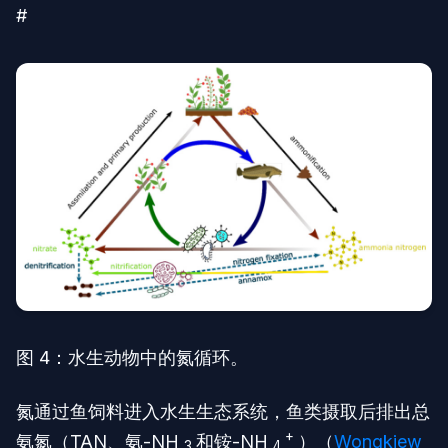
#
图 4：水生动物中的氮循环。
氮通过鱼饲料进入水生生态系统，鱼类摄取后排出总
+
氨氮（TAN、氨-NH
和铵-NH
）（
Wongkiew
3
4