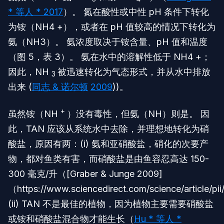
* 等人 * 2017
）。 氮在酸性或中性 pH 条件下转化
为铵（NH4 +），或者在 pH 值较高的情况下转化为
氨（NH3）。 氨浓度取决于铵含量、pH 值和温度
（图 5，表 3）。 氨在水中的溶解性低于 NH4 +；
因此，NH
被迅速转化为气态形式，并从水中排放
3
出来 (
同志 & 诺尔顿
2009
))。
+
虽然铵（NH
）没有毒性，但氨（NH）则是。 因
此，TAN 应该从系统水中去除，并理想地转化为硝
酸盐，原因有两：(i) 氨和亚硝酸盐，硝化的次要产
物，都对鱼类有害，而硝酸盐是由鱼容忍高达 150-
300 毫克/升（[Graber & Junge 2009]
（https://www.sciencedirect.com/science/article/
(ii) TAN 不是最佳的植物，因为植物主要需要硝酸盐
或铵和硝酸盐混合物才能生长（
Hu * 等人 *