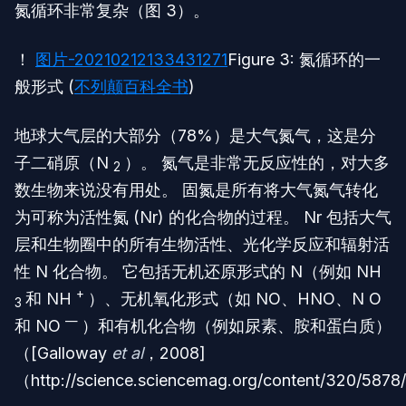
氮循环非常复杂（图 3）。
！
图片-20210212133431271
Figure 3: 氮循环的一
般形式 (
不列颠百科全书
)
地球大气层的大部分（78%）是大气氮气，这是分
子二硝原（N
）。 氮气是非常无反应性的，对大多
2
数生物来说没有用处。 固氮是所有将大气氮气转化
为可称为活性氮 (Nr) 的化合物的过程。 Nr 包括大气
层和生物圈中的所有生物活性、光化学反应和辐射活
性 N 化合物。 它包括无机还原形式的 N（例如 NH
+
和 NH
）、无机氧化形式（如 NO、HNO、N O
3
—
和 NO
）和有机化合物（例如尿素、胺和蛋白质）
（[Galloway
et al
，2008]
（http://science.sciencemag.org/content/320/5