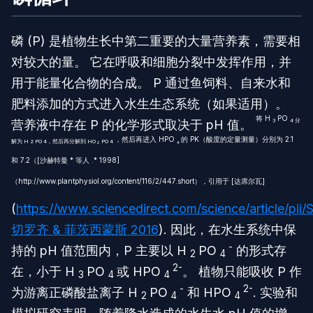
磷 (P) 是植物生长中第二重要的大量营养素，需要相
对较大的量。 它在呼吸和细胞分裂中发挥作用，并
用于能量化合物的合成。 P 通过鱼饲料、自来水和
肥料添加的方式进入水生生态系统（如果适用）。
将 H
PO
营养液中存在 P 的化学形式取决于 pH 值。
3
4 分
，然后再进入 HPO
的 PK（酸度的定量测量）分别为 2.1
解为 H 2 PO 4，然后再分解到 HO
PO 4
2
4
和 7.2（[沙赫特曼 * 等人 .* 1998]
（http://www.plantphysiol.org/content/116/2/447.short），引用于 [达席尔瓦]
(
https://www.sciencedirect.com/science/article/p
切罗齐 & 菲茨西蒙斯 2016
). 因此，在水生系统中保
-
持的 pH 值范围内，P 主要以 H
PO
的形式存
2
4
2-
在，小于 H
PO
或 HPO
。 植物只能吸收 P 作
3
4
4
-
2-
为游离正磷酸盐离子 H
PO
和 HPO
. 实验和
2
4
4