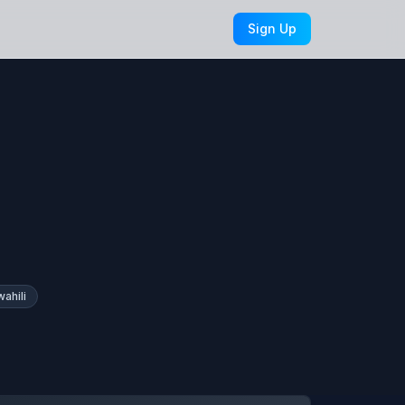
Sign Up
wahili