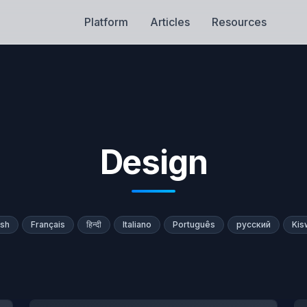
Platform
Articles
Resources
Design
ish
Français
हिन्दी
Italiano
Português
русский
Kis