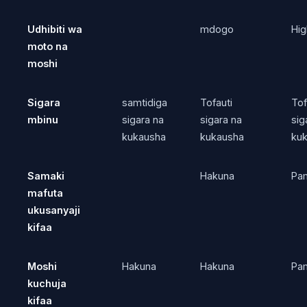
Udhibiti wa
mdogo
Hig
moto na
moshi
Sigara
samtidiga
Tofauti
Tof
mbinu
sigara na
sigara na
sig
kukausha
kukausha
ku
Samaki
Hakuna
Pa
mafuta
ukusanyaji
kifaa
Moshi
Hakuna
Hakuna
Pa
kuchuja
kifaa