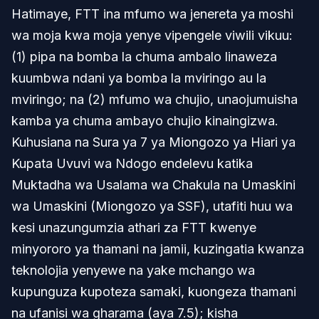
Hatimaye, FTT ina mfumo wa jenereta ya moshi
wa moja kwa moja yenye vipengele viwili vikuu:
(1) pipa na bomba la chuma ambalo linaweza
kuumbwa ndani ya bomba la mviringo au la
mviringo; na (2) mfumo wa chujio, unaojumuisha
kamba ya chuma ambayo chujio kinaingizwa.
Kuhusiana na Sura ya 7 ya Miongozo ya Hiari ya
Kupata Uvuvi wa Ndogo endelevu katika
Muktadha wa Usalama wa Chakula na Umaskini
wa Umaskini (Miongozo ya SSF), utafiti huu wa
kesi unazungumzia athari za FTT kwenye
minyororo ya thamani na jamii, kuzingatia kwanza
teknolojia yenyewe na yake mchango wa
kupunguza kupoteza samaki, kuongeza thamani
na ufanisi wa gharama (aya 7.5); kisha