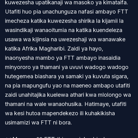
kuwezesha upatikanaji wa masoko ya kimataifa.
Utafiti huo pia unachunguza nafasi ambayo FTT
imecheza katika kuwezesha shirika la kijamii la
wasindikaji wanaoitumia na katika kuendeleza
usawa wa kijinsia na uwezeshaji wa wanawake
katika Afrika Magharibi. Zaidi ya hayo,
inaonyesha mambo ya FTT ambayo inasaidia
minyororo ya thamani ya uvuvi wadogo wadogo
hutegemea biashara ya samaki ya kuvuta sigara,
na pia mapungufu yao na maeneo ambapo utafiti
zaidi unahitajika kuelewa athari kwa mlolongo wa
thamani na wale wanaohusika. Hatimaye, utafiti
wa kesi hutoa mapendekezo ili kuhakikisha
usimamizi wa FTT ni bora.