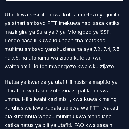
Utafiti wa kesi uliundwa kutoa maelezo ya jumla
ya athari ambayo FTT imekuwa hadi sasa katika
mazingira ya Sura ya 7 ya Miongozo ya SSF.
Lengo hasa lilikuwa kuunganisha matokeo
muhimu ambayo yanahusiana na aya 7.2, 7.4, 7.5
na 7.6, na ufahamu wa ziada kutoka kwa
wataalam ili kutoa mwongozo kwa siku zijazo.
Hatua ya kwanza ya utafiti ilihusisha mapitio ya
utaratibu wa fasihi zote zinazopatikana kwa
umma. Hii aliwahi kazi mbili, kwa kuwa kimsingi
kuruhusiwa kwa kupata uelewa wa FTT, wakati
pia kutambua wadau muhimu kwa mahojiano
katika hatua ya pili ya utafiti. FAO kwa sasa ni