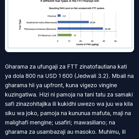
Gharama za ufungaji za FTT zinatofautiana kati
ya dola 800 na USD 1 600 (Jedwali 3.2). Mbali na
gharama hii ya upfront, kuna vigezo vingine
kuzingatiwa. Hizi ni pamoja na tani tatu za samaki
safi zinazohitajika ili kukidhi uwezo wa juu wa kila
siku wa joko, pamoja na kununua mafuta, maji na
malighafi mengine; usafiri; mawasiliano; na
gharama za usambazaji au masoko. Muhimu, ili