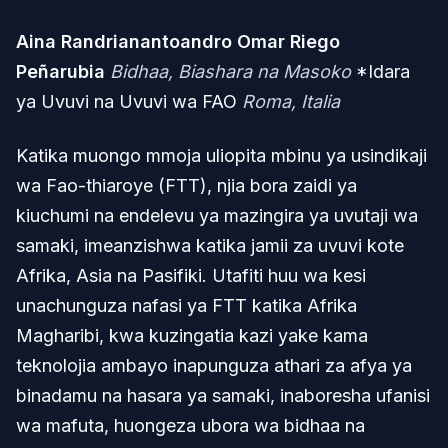
Aina Randrianantoandro Omar Riego
Peñarubia
Bidhaa, Biashara na Masoko
*Idara
ya Uvuvi na Uvuvi wa FAO
Roma, Italia
Katika muongo mmoja uliopita mbinu ya usindikaji
wa Fao-thiaroye (FTT), njia bora zaidi ya
kiuchumi na endelevu ya mazingira ya uvutaji wa
samaki, imeanzishwa katika jamii za uvuvi kote
Afrika, Asia na Pasifiki. Utafiti huu wa kesi
unachunguza nafasi ya FTT katika Afrika
Magharibi, kwa kuzingatia kazi yake kama
teknolojia ambayo inapunguza athari za afya ya
binadamu na hasara ya samaki, inaboresha ufanisi
wa mafuta, huongeza ubora wa bidhaa na