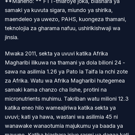
**Maneno: ** FTT-thiaroye joka, biashara ya
samaki ya kuvuta sigara, miundo ya shirika,
maendeleo ya uwezo, PAHS, kuongeza thamani,
teknolojia za gharama nafuu, ushirikishwaji wa
jinsia.
Mwaka 2011, sekta ya uvuvi katika Afrika
Magharibi ilikuwa na thamani ya dola bilioni 24 -
sawa na asilimia 1.26 ya Pato la Taifa la nchi zote
za Afrika. Watu wa Afrika Magharibi hutegemea
samaki kama chanzo cha lishe, protini na
micronutrients muhimu. Takriban watu milioni 12.3
katika eneo hilo wameajiriwa katika sekta ya
uvuvi; kati ya hawa, wastani wa asilimia 45 ni
wanawake wanaotumia majukumu ya baada ya
mavuno. Katika biashara isiyo rasmi ya dagaa kati