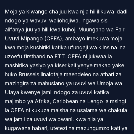
Moja ya kiwango cha juu kwa njia hii ilikuwa idadi
ndogo ya wavuvi waliohojiwa, ingawa sisi
alifanya juu ya hili kwa kuhoji Muungano wa Fair
Uvuvi Mipango (CFFA), ambayo imekuwa moja
kwa moja kushiriki katika ufungaji wa kilns na ina
uzoefu firsthand na FTT. CFFA ni jukwaa la
mashirika yasiyo ya kiserikali yenye makao yake
huko Brussels linalotaja maendeleo na athari za
mazingira za mahusiano ya uvuvi wa Umoja wa
Ulaya kwenye jamii ndogo za uvuvi katika
majimbo ya Afrika, Caribbean na Lengo la msingi
la CFFA ni kukuza maisha na usalama wa chakula
wa jamii za uvuvi wa pwani, kwa njia ya
kugawana habari, utetezi na mazungumzo kati ya