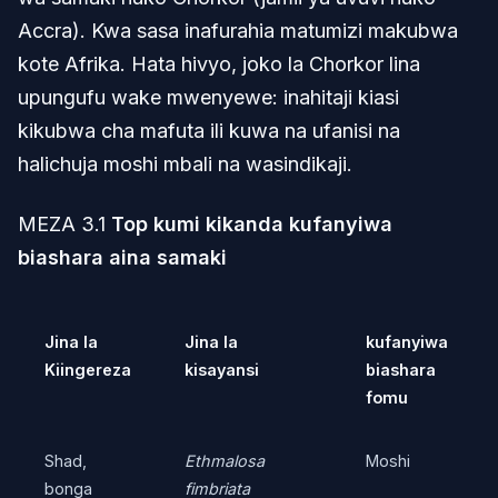
Accra). Kwa sasa inafurahia matumizi makubwa
kote Afrika. Hata hivyo, joko la Chorkor lina
upungufu wake mwenyewe: inahitaji kiasi
kikubwa cha mafuta ili kuwa na ufanisi na
halichuja moshi mbali na wasindikaji.
MEZA 3.1
Top kumi kikanda kufanyiwa
biashara aina samaki
Jina la
Jina la
kufanyiwa
Kiingereza
kisayansi
biashara
fomu
Shad,
Ethmalosa
Moshi
bonga
fimbriata