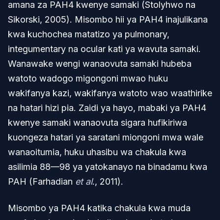
amana za PAH4 kwenye samaki (Stolyhwo na
Sikorski, 2005). Misombo hii ya PAH4 inajulikana
kwa kuchochea matatizo ya pulmonary,
integumentary na ocular kati ya wavuta samaki.
Wanawake wengi wanaovuta samaki hubeba
watoto wadogo migongoni mwao huku
wakifanya kazi, wakifanya watoto wao waathirike
na hatari hizi pia. Zaidi ya hayo, mabaki ya PAH4
kwenye samaki wanaovuta sigara hufikiriwa
kuongeza hatari ya saratani miongoni mwa wale
wanaoitumia, huku uhasibu wa chakula kwa
asilimia 88—98 ya yatokanayo na binadamu kwa
PAH (Farhadian
et al
., 2011).
Misombo ya PAH4 katika chakula kwa muda