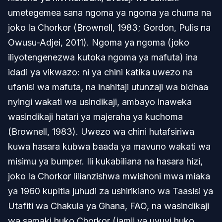
umetegemea sana ngoma ya ngoma ya chuma na
joko la Chorkor (Brownell, 1983; Gordon, Pulis na
Owusu-Adjei, 2011). Ngoma ya ngoma (joko
iliyotengenezwa kutoka ngoma ya mafuta) ina
idadi ya vikwazo: ni ya chini katika uwezo na
ufanisi wa mafuta, na inahitaji utunzaji wa bidhaa
nyingi wakati wa usindikaji, ambayo inaweka
wasindikaji hatari ya majeraha ya kuchoma
(Brownell, 1983). Uwezo wa chini hutafsiriwa
kuwa hasara kubwa baada ya mavuno wakati wa
misimu ya bumper. Ili kukabiliana na hasara hizi,
joko la Chorkor lilianzishwa mwishoni mwa miaka
ya 1960 kupitia juhudi za ushirikiano wa Taasisi ya
Utafiti wa Chakula ya Ghana, FAO, na wasindikaji
wa samaki huko Chorkor (jamii ya uvuvi huko