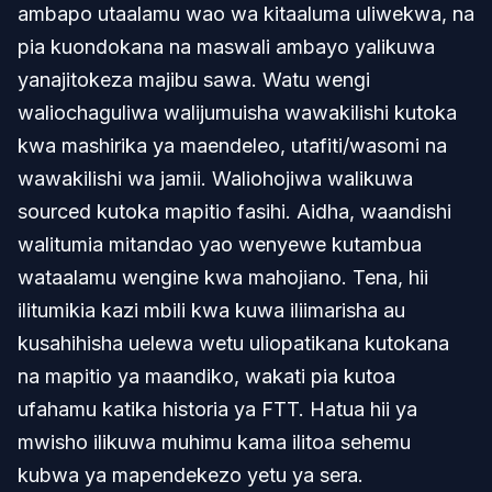
ambapo utaalamu wao wa kitaaluma uliwekwa, na
pia kuondokana na maswali ambayo yalikuwa
yanajitokeza majibu sawa. Watu wengi
waliochaguliwa walijumuisha wawakilishi kutoka
kwa mashirika ya maendeleo, utafiti/wasomi na
wawakilishi wa jamii. Waliohojiwa walikuwa
sourced kutoka mapitio fasihi. Aidha, waandishi
walitumia mitandao yao wenyewe kutambua
wataalamu wengine kwa mahojiano. Tena, hii
ilitumikia kazi mbili kwa kuwa iliimarisha au
kusahihisha uelewa wetu uliopatikana kutokana
na mapitio ya maandiko, wakati pia kutoa
ufahamu katika historia ya FTT. Hatua hii ya
mwisho ilikuwa muhimu kama ilitoa sehemu
kubwa ya mapendekezo yetu ya sera.