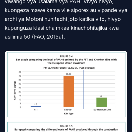
viwango vya usalama vya PAH. Vivyo hivyo,
kuongeza mawe kama vile siporex au vipande vya
ardhi ya Motoni huhifadhi joto katika vito, hivyo
kupunguza kiasi cha mkaa kinachohitajika kwa
asilimia 50 (FAO, 2015a).