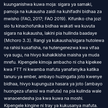
kuunganishwa kuwa moja: sigara ya samaki,
pamoja na kukausha zaidi na kuhifadhi bidhaa za
mwisho (FAO, 2017; FAO 2019). Kifuniko cha jozi
sio tu kinachofunika bidhaa wakati wa kuvuta
sigara na kukausha, lakini pia huilinda baadaye
(Mchoro 3.3). Rangi ya kukausha/sigara hutolewa
na rahisi kusafisha, na hutengenezwa kwa vifaa
vya sugu, na hivyo kuhakikisha maisha ya muda
mrefu. Kipengele kimoja ambacho ni cha kipekee
kwa FTT ni kwamba mafuta yanafanyika katika
tanuru ya ember, ambayo huzingatia joto kwenye
bidhaa, hivyo kupunguza hasara ya joto (ambayo
huongeza ufanisi wa mafuta) na pia kulinda wale
wanaoendesha joa kwa kuwa na moshi.
Kipengele kingine ni tray ya kukusanya mafuta.