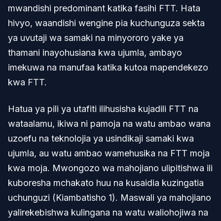
mwandishi predominant katika fasihi FTT. Hata
hivyo, waandishi wengine pia kuchunguza sekta
ya uvutaji wa samaki na minyororo yake ya
thamani inayohusiana kwa ujumla, ambayo
imekuwa na manufaa katika kutoa mapendekezo
kwa FTT.
Hatua ya pili ya utafiti ilihusisha kujadili FTT na
wataalamu, ikiwa ni pamoja na watu ambao wana
uzoefu na teknolojia ya usindikaji samaki kwa
ujumla, au watu ambao wamehusika na FTT moja
kwa moja. Mwongozo wa mahojiano ulipitishwa ili
kuboresha mchakato huu na kusaidia kuzingatia
uchunguzi (Kiambatisho 1). Maswali ya mahojiano
yalirekebishwa kulingana na watu waliohojiwa na