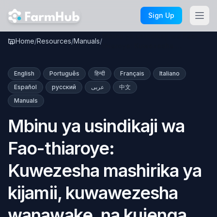
Skip to main content
Sign Up
Mbinu ya usindikaji wa Fao-
Home
/
Resources
/
Manuals
/
thiaroye: Kuwezesha …
English
Português
हिन्दी
Français
Italiano
Español
русский
عربى
中文
Manuals
Mbinu ya usindikaji wa
Fao-thiaroye:
Kuwezesha mashirika ya
kijamii, kuwawezesha
wanawake, na kujenga