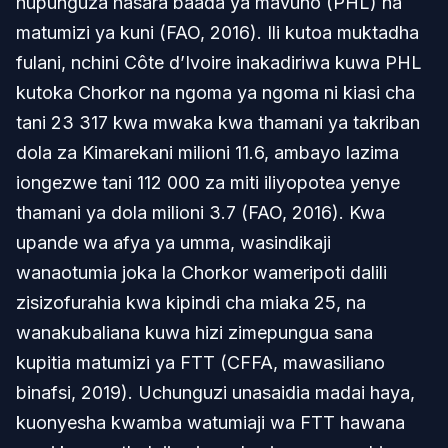
hupunguza hasara baada ya mavuno (PHL) na
matumizi ya kuni (FAO, 2016). Ili kutoa muktadha
fulani, nchini Côte d’Ivoire inakadiriwa kuwa PHL
kutoka Chorkor na ngoma ya ngoma ni kiasi cha
tani 23 317 kwa mwaka kwa thamani ya takriban
dola za Kimarekani milioni 11.6, ambayo lazima
iongezwe tani 112 000 za miti iliyopotea yenye
thamani ya dola milioni 3.7 (FAO, 2016). Kwa
upande wa afya ya umma, wasindikaji
wanaotumia joka la Chorkor wameripoti dalili
zisizofurahia kwa kipindi cha miaka 25, na
wanakubaliana kuwa hizi zimepungua sana
kupitia matumizi ya FTT (CFFA, mawasiliano
binafsi, 2019). Uchunguzi unasaidia madai haya,
kuonyesha kwamba watumiaji wa FTT hawana