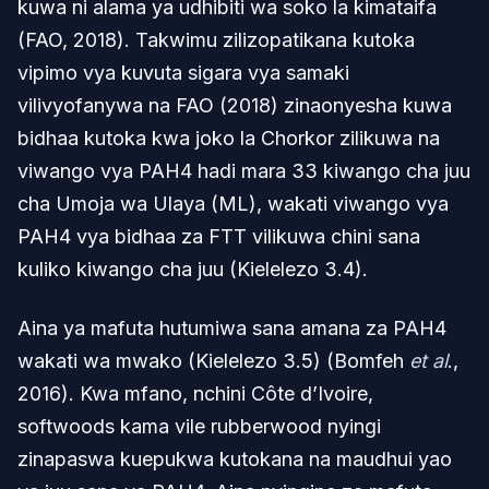
kuwa ni alama ya udhibiti wa soko la kimataifa
(FAO, 2018). Takwimu zilizopatikana kutoka
vipimo vya kuvuta sigara vya samaki
vilivyofanywa na FAO (2018) zinaonyesha kuwa
bidhaa kutoka kwa joko la Chorkor zilikuwa na
viwango vya PAH4 hadi mara 33 kiwango cha juu
cha Umoja wa Ulaya (ML), wakati viwango vya
PAH4 vya bidhaa za FTT vilikuwa chini sana
kuliko kiwango cha juu (Kielelezo 3.4).
Aina ya mafuta hutumiwa sana amana za PAH4
wakati wa mwako (Kielelezo 3.5) (Bomfeh
et al
.,
2016). Kwa mfano, nchini Côte d’Ivoire,
softwoods kama vile rubberwood nyingi
zinapaswa kuepukwa kutokana na maudhui yao