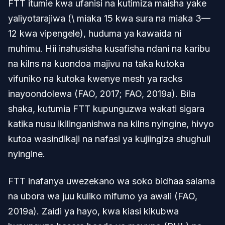
FTT itumie kwa ufanisi na kutimiza maisha yake
yaliyotarajiwa (\ miaka 15 kwa sura na miaka 3—
12 kwa vipengele), huduma ya kawaida ni
muhimu. Hii inahusisha kusafisha ndani na karibu
na kilns na kuondoa majivu na taka kutoka
vifuniko na kutoka kwenye mesh ya racks
inayoondolewa (FAO, 2017; FAO, 2019a). Bila
shaka, kutumia FTT kupunguzwa wakati sigara
katika nusu ikilinganishwa na kilns nyingine, hivyo
kutoa wasindikaji na nafasi ya kujiingiza shughuli
nyingine.
FTT inafanya uwezekano wa soko bidhaa salama
na ubora wa juu kuliko mifumo ya awali (FAO,
2019a). Zaidi ya hayo, kwa kiasi kikubwa