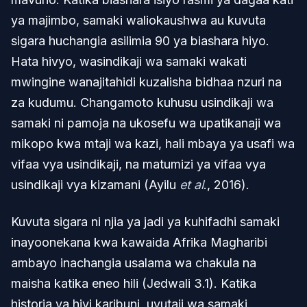
ya majimbo, samaki waliokaushwa au kuvuta
sigara huchangia asilimia 90 ya biashara hiyo.
Hata hivyo, wasindikaji wa samaki wakati
mwingine wanajitahidi kuzalisha bidhaa nzuri na
za kudumu. Changamoto kuhusu usindikaji wa
samaki ni pamoja na ukosefu wa upatikanaji wa
mikopo kwa mtaji wa kazi, hali mbaya ya usafi wa
vifaa vya usindikaji, na matumizi ya vifaa vya
usindikaji vya kizamani (Ayilu
et al
., 2016).
Kuvuta sigara ni njia ya jadi ya kuhifadhi samaki
inayoonekana kwa kawaida Afrika Magharibi
ambayo inachangia usalama wa chakula na
maisha katika eneo hili (Jedwali 3.1). Katika
historia ya hivi karibuni, uvutaji wa samaki