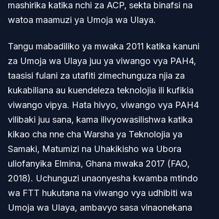
mashirika katika nchi za ACP, sekta binafsi na
watoa maamuzi ya Umoja wa Ulaya.
Tangu mabadiliko ya mwaka 2011 katika kanuni
za Umoja wa Ulaya juu ya viwango vya PAH4,
taasisi fulani za utafiti zimechunguza njia za
kukabiliana au kuendeleza teknolojia ili kufikia
viwango vipya. Hata hivyo, viwango vya PAH4
vilibaki juu sana, kama ilivyowasilishwa katika
kikao cha nne cha Warsha ya Teknolojia ya
Samaki, Matumizi na Uhakikisho wa Ubora
uliofanyika Elmina, Ghana mwaka 2017 (FAO,
2018). Uchunguzi unaonyesha kwamba mtindo
wa FTT hukutana na viwango vya udhibiti wa
Umoja wa Ulaya, ambavyo sasa vinaonekana