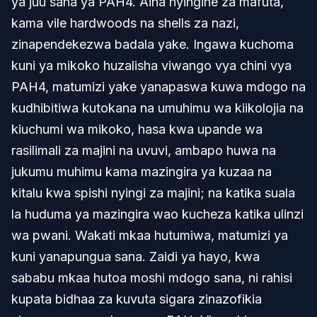
ya juu sana ya PAH4. Aina nyingine za mafuta,
kama vile hardwoods na shells za nazi,
zinapendekezwa badala yake. Ingawa kuchoma
kuni ya mikoko huzalisha viwango vya chini vya
PAH4, matumizi yake yanapaswa kuwa mdogo na
kudhibitiwa kutokana na umuhimu wa kiikolojia na
kiuchumi wa mikoko, hasa kwa upande wa
rasilimali za majini na uvuvi, ambapo huwa na
jukumu muhimu kama mazingira ya kuzaa na
kitalu kwa spishi nyingi za majini; na katika suala
la huduma ya mazingira wao kucheza katika ulinzi
wa pwani. Wakati mkaa hutumiwa, matumizi ya
kuni yanapungua sana. Zaidi ya hayo, kwa
sababu mkaa hutoa moshi mdogo sana, ni rahisi
kupata bidhaa za kuvuta sigara zinazofikia