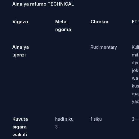
Aina ya mfumo TECHNICAL
Vigezo
Metal
Chorkor
FT
ngoma
Aina ya
Rudimentary
Kul
ujenzi
mif
ili
jok
wa
kus
ma
ya
Kuvuta
hadi siku
1 siku
3—
sigara
3
wakati