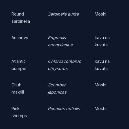
Round
Sardinella aurita
Moshi
sardinella
Anchovy
Engraulis
kavu na
encrasicolus
kuvuta
Atlantic
Chloroscombrus
kavu na
bumper
chrysurus
kuvuta
Chub
Scomber
Moshi
makrill
japonicas
Pink
Penaeus notialis
Moshi
shrimps