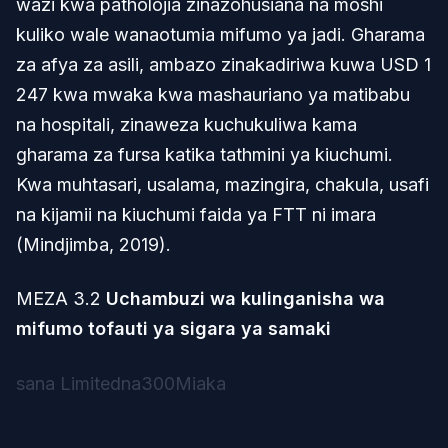
wazi kwa patholojia zinazohusiana na moshi
kuliko wale wanaotumia mifumo ya jadi. Gharama
za afya za asili, ambazo zinakadiriwa kuwa USD 1
247 kwa mwaka kwa mashauriano ya matibabu
na hospitali, zinaweza kuchukuliwa kama
gharama za fursa katika tathmini ya kiuchumi.
Kwa muhtasari, usalama, mazingira, chakula, usafi
na kijamii na kiuchumi faida ya FTT ni imara
(Mindjimba, 2019).
MEZA 3.2
Uchambuzi wa kulinganisha wa
mifumo tofauti ya sigara ya samaki
sana Limitedna300Miaka