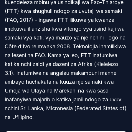
kuendeleza mbinu ya usindikaji wa Fao-Thiaroye
(FTT) kwa shughuli ndogo za uvutaji wa samaki
(FAO, 2017) - ingawa FTT ilikuwa ya kwanza
imekuwa ilianzisha kwa vitengo vya usindikaji wa
samaki vya kati, vya mauzo ya nje nchini Togo na
Côte d’Ivoire mwaka 2008. Teknolojia inamilikiwa
na leseni na FAO. Kama ya leo, FTT inatumiwa
katika nchi zaidi ya dazeni za Afrika (Kielelezo
3.1). Inatumiwa na angalau makampuni manne
ambayo huchakata na kuuza nje samaki kwa
Umoja wa Ulaya na Marekani na kwa sasa
inafanyiwa majaribio katika jamii ndogo za uvuvi
nchini Sri Lanka, Micronesia (Federated States of)
na Ufilipino.