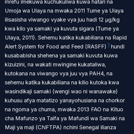
mrefu imekuwa kuchukuliwa kuwa hatari na
Umoja wa Ulaya na mwaka 2011 Tume ya Ulaya
ilisasisha viwango vyake vya juu hadi 12 μg/kg
kwa kilo ya samaki ya kuvuta sigara (Tume ya
Ulaya, 2011). Sehemu katika kukabiliana na Rapid
1
Alert System for Food and Feed (RASFF)
hundi
kusababisha shehena ya samaki kuvuta kuwa
kizuizini, na wakati mwingine kukataliwa,
kutokana na viwango vya juu vya PAH4, na
sehemu katika kukabiliana na kilio kutoka kwa
wasindikaji samaki (wengi wao ni wanawake)
kuhusu afya matatizo yanayohusiana na chorkor
na ngoma ya chuma, mwaka 2013 FAO na Kituo
cha Mafunzo ya Taifa ya Mafundi wa Samaki na
Maji ya maji (CNFTPA) nchini Senegal ilianza