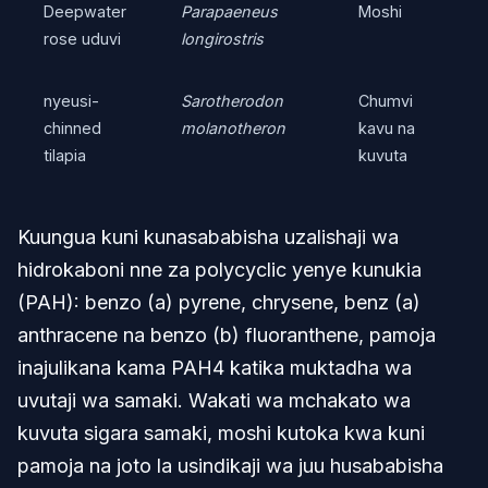
Deepwater
Parapaeneus
Moshi
rose uduvi
longirostris
nyeusi-
Sarotherodon
Chumvi
chinned
molanotheron
kavu na
tilapia
kuvuta
Kuungua kuni kunasababisha uzalishaji wa
hidrokaboni nne za polycyclic yenye kunukia
(PAH): benzo (a) pyrene, chrysene, benz (a)
anthracene na benzo (b) fluoranthene, pamoja
inajulikana kama PAH4 katika muktadha wa
uvutaji wa samaki. Wakati wa mchakato wa
kuvuta sigara samaki, moshi kutoka kwa kuni
pamoja na joto la usindikaji wa juu husababisha