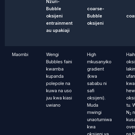
Nzuri-
Bubble
coarse-
oksijeni
Bubble
coa
entrainment
oksijeni
au upakiaji
Maombi
Wengi
High
Haihi
Bubbles faini
mkusanyiko
oksi
kwamba
gradient
lakin
kupanda
(kwa
ufa
polepole na
sababu ni
kwa
kuwa na uso
safi
hew
juu kwa kiasi
oksijeni).
oksi
uwiano
Muda
tu. 
mwingi
N
n
2
unaotumiwa
kus
kwa
over
oksijeni ya
na 