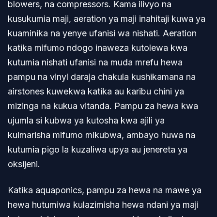
blowers, na compressors. Kama ilivyo na
kusukumia maji, aeration ya maji inahitaji kuwa ya
kuaminika na yenye ufanisi wa nishati. Aeration
katika mifumo ndogo inaweza kutolewa kwa
kutumia nishati ufanisi na muda mrefu hewa
pampu na vinyl daraja chakula kushikamana na
airstones kuwekwa katika au karibu chini ya
mizinga na kukua vitanda. Pampu za hewa kwa
ujumla si kubwa ya kutosha kwa ajili ya
kuimarisha mifumo mikubwa, ambayo huwa na
kutumia pigo la kuzaliwa upya au jenereta ya
oksijeni.
Katika aquaponics, pampu za hewa na mawe ya
hewa hutumiwa kulazimisha hewa ndani ya maji