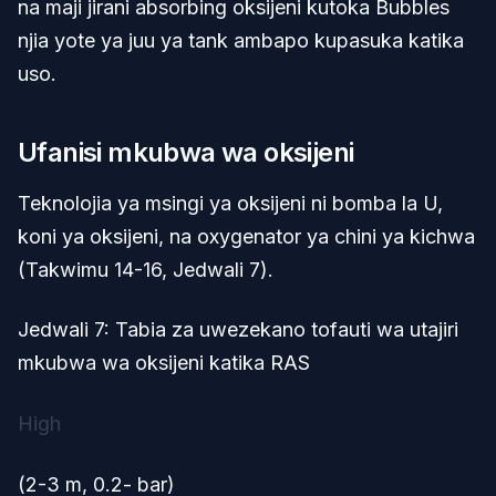
na maji jirani absorbing oksijeni kutoka Bubbles
njia yote ya juu ya tank ambapo kupasuka katika
uso.
Ufanisi mkubwa wa oksijeni
Teknolojia ya msingi ya oksijeni ni bomba la U,
koni ya oksijeni, na oxygenator ya chini ya kichwa
(Takwimu 14-16, Jedwali 7).
Jedwali 7: Tabia za uwezekano tofauti wa utajiri
mkubwa wa oksijeni katika RAS
High
(2-3 m, 0.2- bar)