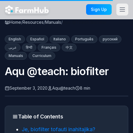
Skip to main content
Sign Up
Home
/
Resources
/
Manuals
/
Aqu @Teach Biofilter
English
Español
Italiano
Português
русский
عربى
हिन्दी
Français
中文
Manuals
Curriculum
Aqu @teach: biofilter
September 3, 2020
Aqu@teach
8 min
Table of Contents
Je, biofilter tofauti inahitajika?