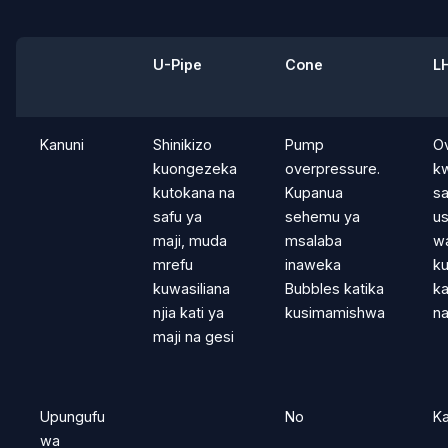
U-Pipe
Cone
L
Kanuni
Shinikizo
Pump
O
kuongezeka
overpressure.
kw
kutokana na
Kupanua
sa
safu ya
sehemu ya
u
maji, muda
msalaba
w
mrefu
inaweka
ku
kuwasiliana
Bubbles katika
ka
njia kati ya
kusimamishwa
na
maji na gesi
Upungufu
No
Ka
wa