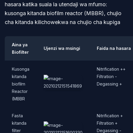
hasara katika suala la utendaji wa mfumo:
kusonga kitanda biofilm reactor (MBBR), chujio
cha kitanda kilichowekwa na chujio cha kupiga
Aina ya
Ujenzi wa msingi
Faida na hasara
Biofilter
Kusonga
Nitrification ++
kitanda
Filtration -
biofilm
Degassing +
Reactor
(MBBR
Fasta
Nitrification +
kitanda
Filtration +
filter
Degassing -