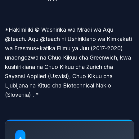
*Hakimiliki © Washirika wa Mradi wa Aqu
@teach. Aqu @teach ni Ushirikiano wa Kimkakati
wa Erasmus+katika Elimu ya Juu (2017-2020)
unaongozwa na Chuo Kikuu cha Greenwich, kwa
kushirikiana na Chuo Kikuu cha Zurich cha
Sayansi Applied (Uswisi), Chuo Kikuu cha
Ljubljana na Kituo cha Biotechnical Naklo
(Slovenia) . *