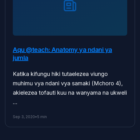
Aqu @teach: Anatomy ya ndani ya
jumla
Katika kifungu hiki tutaelezea viungo
muhimu vya ndani vya samaki (Mchoro 4),
akielezea tofauti kuu na wanyama na ukweli
…
Sep 3, 2020
•
5 min