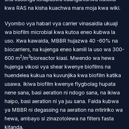
kwa RAS na kisha kuachwa mara moja kwa wiki.
Vyombo vya habari vya carrier vinasaidia ukuaji
wa biofilm microbial kwa kutoa eneo kubwa la
uso. Kwa kawaida, MBBR hujazwa 40 -60% na
biocarriers, na kujenga eneo kamili la uso wa 300-
2
3
600 m
/m
bioreactor kiasi. Mwendo wa hewa
hujenga vikosi vya shear kwenye biofilms na
huendelea kukua na kuvunjika kwa biofilm katika
usawa. Ikiwa biofilm kwenye flygbolag hupata
nene sana, basi aeration ni ndogo sana, na ikiwa
haipo, basi aeration ni ya juu sana. Faida kubwa
ya MBBR ni degassing na aeration na mtiririko wa
hewa, ambayo si zinazotolewa na filters fasta
kitanda.