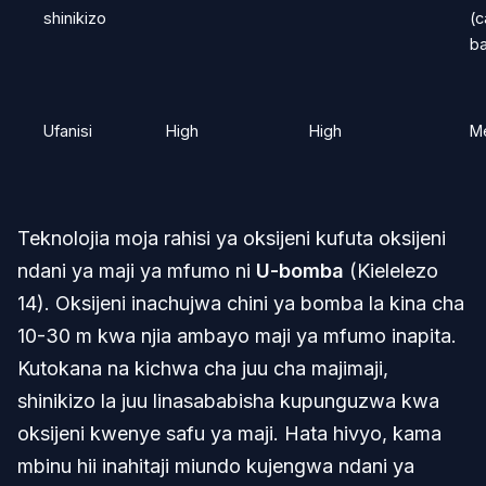
shinikizo
(c
ba
Ufanisi
High
High
M
Teknolojia moja rahisi ya oksijeni kufuta oksijeni
ndani ya maji ya mfumo ni
U-bomba
(Kielelezo
14). Oksijeni inachujwa chini ya bomba la kina cha
10-30 m kwa njia ambayo maji ya mfumo inapita.
Kutokana na kichwa cha juu cha majimaji,
shinikizo la juu linasababisha kupunguzwa kwa
oksijeni kwenye safu ya maji. Hata hivyo, kama
mbinu hii inahitaji miundo kujengwa ndani ya