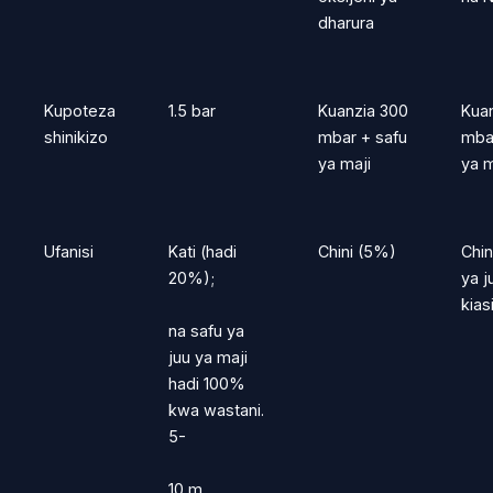
dharura
Kupoteza
1.5 bar
Kuanzia 300
Kua
shinikizo
mbar + safu
mba
ya maji
ya m
Ufanisi
Kati (hadi
Chini (5%)
Chin
20%);
ya j
kias
na safu ya
juu ya maji
hadi 100%
kwa wastani.
5-
10 m