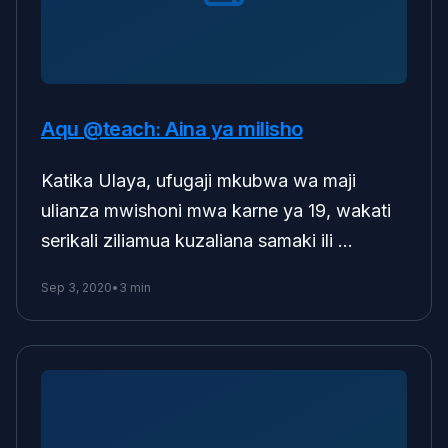
Aqu @teach: Aina ya milisho
Katika Ulaya, ufugaji mkubwa wa maji
ulianza mwishoni mwa karne ya 19, wakati
serikali ziliamua kuzaliana samaki ili …
Sep 3, 2020
•
3 min