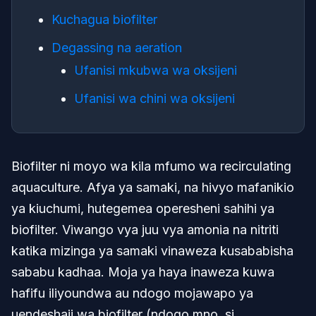
Kuchagua biofilter
Degassing na aeration
Ufanisi mkubwa wa oksijeni
Ufanisi wa chini wa oksijeni
Biofilter ni moyo wa kila mfumo wa recirculating
aquaculture. Afya ya samaki, na hivyo mafanikio
ya kiuchumi, hutegemea operesheni sahihi ya
biofilter. Viwango vya juu vya amonia na nitriti
katika mizinga ya samaki vinaweza kusababisha
sababu kadhaa. Moja ya haya inaweza kuwa
hafifu iliyoundwa au ndogo mojawapo ya
uendeshaji wa biofilter (ndogo mno, si