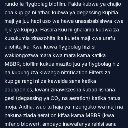
rundo la flygbolag biofilm. Faida kubwa ya chujio
cha kupiga ni athari kubwa ya degassing kupitia
maji ya juu hadi uso wa hewa unasababishwa kwa
njia ya kupiga. Hasara kuu ni gharama kubwa za
kusukumia zinazohitajika kuleta maji kwa urefu
uliohitajika. Kwa kuwa flygbolag hizi si
wakiongozwa mara kwa mara kama katika
MBBR, biofilm kukua mazito juu ya flygbolag hizi
na kupunguza kiwango nitrification Filters za
kupiga rangi ni za kawaida sana katika
aquaponics, kwani zinawezesha kubadilishana
gesi (degassing ya CO
na aeration) katika hatua
2
moja. Aidha, wao tu haja ya mzunguko wa maji na
hakuna ziada aeration kifaa kama MBBR (kwa
mfano blower), ambayo inawafanya rahisi sana