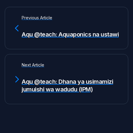
Previous Article
Aqu @teach: Aquaponics na ustawi
Next Article
Aqu @teach: Dhana ya usimamizi
jumuishi wa wadudu (IPM)