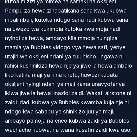
kutoa mizizi ya mimea na samaki na oksijeni.
Pampu za hewa zinapatikana sana kwa ukubwa
mbalimbali, kutoka ndogo sana hadi kubwa sana
na uwezo wa kukimbia kutoka kwa moja hadi
nyingi za hewa, ambayo kila mmoja huingiza
mamia ya Bubbles vidogo vya hewa safi, yenye
utajiri wa oksijeni ndani ya suluhisho. Ingawa ni
rahisi kushinikiza hewa nje ya jiwe la hewa ambalo
liko katika maji ya kina kirefu, huwezi kupata
oksijeni nyingi ndani ya maji kama unavyofanya
ikiwa jiwe la hewa linazidi zaidi. Wakati airstone ni
zaidi idadi kubwa ya Bubbles kwamba kuja nje ni
ndogo kwa sababu ya shinikizo juu ya maji,
ambayo pamoja na eneo kubwa zaidi ya Bubbles
wachache kubwa, na wana kusafiri zaidi kwa uso,