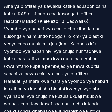
Aina ya biofilter ya kawaida katika aquaponics na
katika RAS ni kitanda cha kusonga biofilter
reactor (MBBR) (Kielelezo 13, Jedwali 6).
Vyombo vya habari vya chujio cha kitanda cha
kusonga vina miundo ndogo (1-2 cm) ya plastiki
yenye eneo maalum la juu (k.m. Kaldness k1).
Vyombo vya habari hivi vya chujio huhifadhiwa
katika harakati za mara kwa mara na aeration
(kwa mfano kupitia pembejeo ya hewa kupitia
sahani za hewa chini ya tank ya biofilter).
Harakati ya mara kwa mara ya vyombo vya habari
ina athari ya kusafisha binafsi kwenye vyombo
vya habari vya chujio na kuzuia ukuaji mkubwa
wa bakteria. Kwa kusafisha chujio cha kitanda
cha kusonga kinapaswa kuunganishwa kutoka