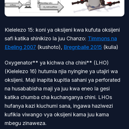
Kielelezo 15: koni ya oksijeni kwa kufuta oksijeni
safi katika shinikizo la juu Chanzo:
Timmons na
Ebeling 2007
(kushoto),
Bregnballe 2015
(kulia)
Oxygenator** ya kichwa cha chini** (LHO)
(Kielelezo 16) hutumia njia nyingine ya utajiri wa
oksijeni. Maji inapita kupitia sahani ya perforated
na husababisha maji ya juu kwa eneo la gesi
katika chumba cha kuchanganya chini. LHOs
hufanya kazi kiuchumi sana, ingawa haziwezi
kufikia viwango vya oksijeni kama juu kama
mbegu zinaweza.