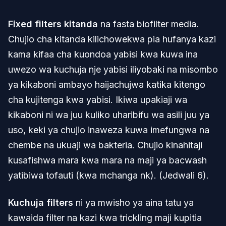
Fixed filters kitanda
na fasta biofilter media.
Chujio cha kitanda kilichowekwa pia hufanya kazi
kama kifaa cha kuondoa yabisi kwa kuwa ina
uwezo wa kuchuja nje yabisi iliyobaki na misombo
ya kikaboni ambayo haijachujwa katika kitengo
cha kujitenga kwa yabisi. Ikiwa upakiaji wa
kikaboni ni wa juu kuliko uharibifu wa asili juu ya
uso, keki ya chujio inaweza kuwa imefungwa na
chembe na ukuaji wa bakteria. Chujio kinahitaji
kusafishwa mara kwa mara na maji ya bacwash
yatibiwa tofauti (kwa mchanga nk). (Jedwali 6).
Kuchuja filters
ni ya mwisho ya aina tatu ya
kawaida filter na kazi kwa trickling maji kupitia