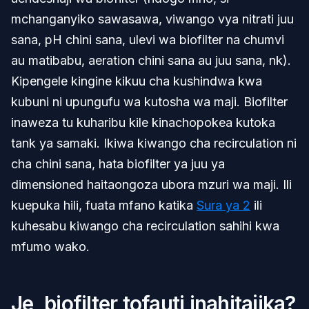
mchanganyiko sawasawa, viwango vya nitrati juu
sana, pH chini sana, ulevi wa biofilter na chumvi
au matibabu, aeration chini sana au juu sana, nk).
Kipengele kingine kikuu cha kushindwa kwa
kubuni ni upungufu wa kutosha wa maji. Biofilter
inaweza tu kuharibu kile kinachopokea kutoka
tank ya samaki. Ikiwa kiwango cha recirculation ni
cha chini sana, hata biofilter ya juu ya
dimensioned haitaongoza ubora mzuri wa maji. Ili
kuepuka hili, fuata mfano katika
Sura ya 2
ili
kuhesabu kiwango cha recirculation sahihi kwa
mfumo wako.
Je, biofilter tofauti inahitajika?