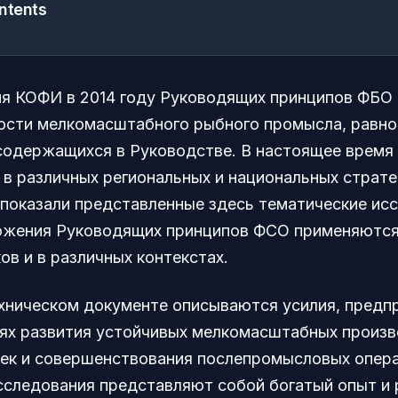
ntents
я КОФИ в 2014 году Руководящих принципов ФБО
ости мелкомасштабного рыбного промысла, равно 
содержащихся в Руководстве. В настоящее время 
в различных региональных и национальных стратег
 показали представленные здесь тематические ис
ожения Руководящих принципов ФСО применяютс
ов и в различных контекстах.
хническом документе описываются усилия, предп
лях развития устойчивых мелкомасштабных произ
ек и совершенствования послепромысловых опера
сследования представляют собой богатый опыт и