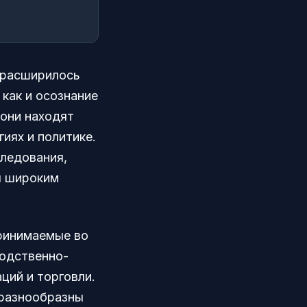
 расширилось
как и осознание
они находят
иях и политике.
следования,
я широким
ринимаемые во
водственно-
ций и торговли.
 разнообразны