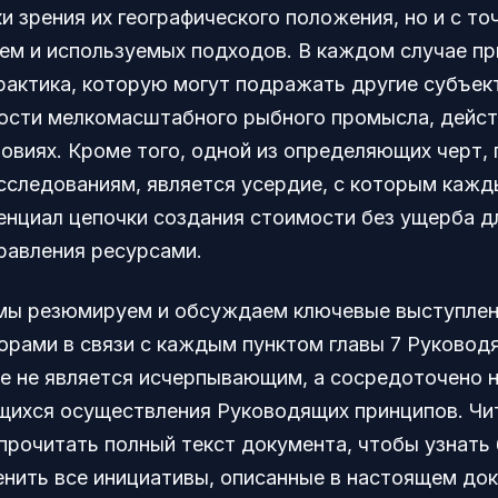
ки зрения их географического положения, но и с то
ем и используемых подходов. В каждом случае п
рактика, которую могут подражать другие субъек
ости мелкомасштабного рыбного промысла, дейс
ловиях. Кроме того, одной из определяющих черт,
сследованиям, является усердие, с которым кажды
енциал цепочки создания стоимости без ущерба д
равления ресурсами.
мы резюмируем и обсуждаем ключевые выступлен
орами в связи с каждым пунктом главы 7 Руковод
е не является исчерпывающим, а сосредоточено 
щихся осуществления Руководящих принципов. Ч
прочитать полный текст документа, чтобы узнать 
енить все инициативы, описанные в настоящем до