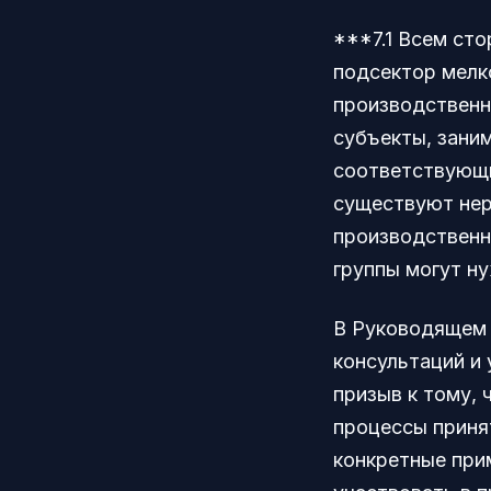
***7.1 Всем ст
подсектор мелк
производственн
субъекты, зани
соответствующи
существуют нер
производственн
группы могут н
В Руководящем 
консультаций и 
призыв к тому,
процессы принят
конкретные при