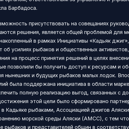
ла Барбадоса.
зможность присутствовать на совещаниях руковод
аются решения, является общей проблемой для м
 накопленный в рамках Инициативы «Кадьяк джиг»,
т об усилиях рыбаков и общественных активистов
яния на процесс принятия решений в целях внесен
ые позволили бы получить доступ к ресурсам и о
я нынешних и будущих рыбаков малых лодок. Впо
илий была поддержана инициатива в области марке
спечить полную реализацию выгод, связанных с до
достижения этой цели было сформировано партн
в Кадьяке рыбаками, Ассоциацией джигов Аляски
ранению морской среды Аляски (AMCC), с тем чт
ие рыбаков и представителей общин в соответств