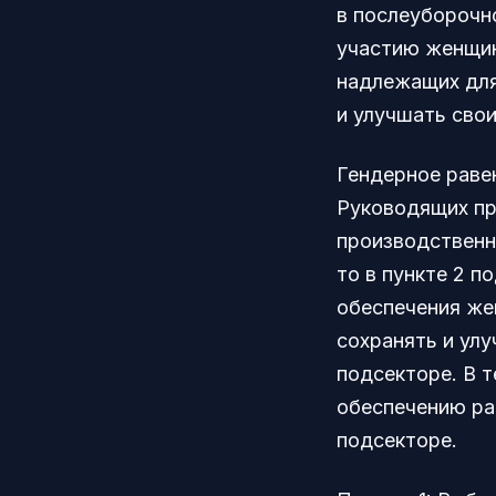
в послеуборочн
участию женщин
надлежащих для
и улучшать сво
Гендерное раве
Руководящих пр
производственн
то в пункте 2 
обеспечения же
сохранять и ул
подсекторе. В т
обеспечению ра
подсекторе.