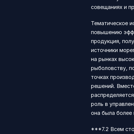
совещаниях и п
Тематическое и
повышению эффе
продукция, пол
источники море
на рынках высо
рыболовству, п
точках произво
решений. Вместе
распределяется
роль в управле
она была более
***7.2 Всем ст