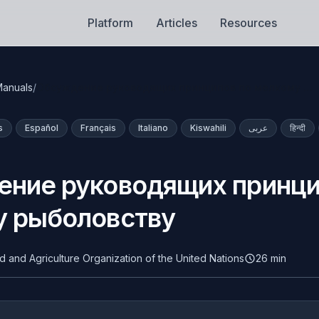
Platform
Articles
Resources
anuals
/
Обсуждение руководящих принципов по мелкому …
s
Español
Français
Italiano
Kiswahili
عربى
हिन्दी
ние руководящих принци
 рыболовству
d and Agriculture Organization of the United Nations
26 min