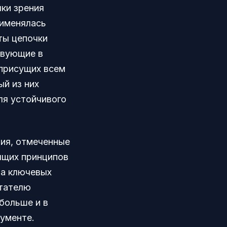
чки зрения
рименялась
ты цепочки
твующие в
 присущих всем
й из них
ля устойчивого
ия, отмеченные
ящих принципов
на ключевых
итателю
больше и в
кументе.