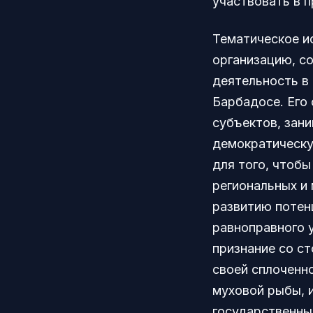
участвовать в 
Тематическое и
организацию, с
деятельность в
Барбадосе. Его
субъектов, зан
демократическу
для того, чтобы
региональных и
развитию потен
равноправного 
признание со с
своей сплоченн
муховой рыбы, 
государственны