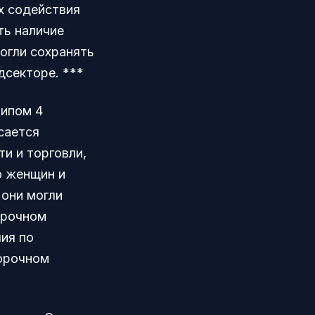
х содействия
ть наличие
огли сохранять
дсекторе. ***
ципом 4
сается
и и торговли,
ю женщин и
 они могли
орочном
лия по
орочном