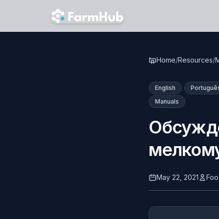
Skip to main content
Home
/
Resources
/
M
English
Portuguê
Manuals
Обсужде
мелкому
May 22, 2021
Foo