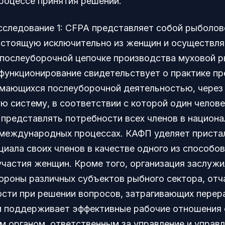
процессе принятия решений.
сследование 1: CFPA представляет собой рыболо
остоящую исключительно из женщин и осуществ
 послеуборочной цепочке производства муховой р
 функционирование свидетельствует о практике п
имающихся послеуборочной деятельностью, через
ю систему, в соответствии с которой один челове
 представлять потребности всех членов в национа
 международных процессах. КАФП уделяет приста
циала своих членов в качестве одного из способо
участия женщин. Кроме того, организация заслужи
тороны различных субъектов рыбного сектора, отч
ости при решении вопросов, затрагивающих перер
и поддерживает эффективные рабочие отношения 
м органом, ответственным за управление и управл