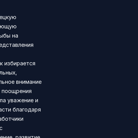
вецкую
ляющую
ыбы на
редставления
к избирается
льных,
льное внимание
в поощрения
ла уважение и
асти благодаря
аботчики
с
ение. развитие