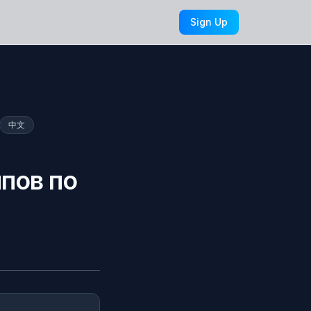
Sign Up
中文
пов по