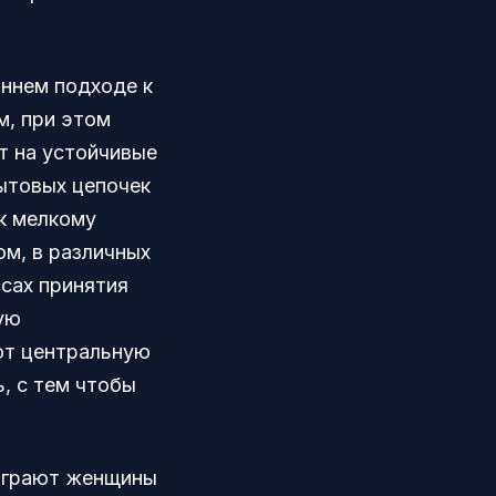
ннем подходе к
, при этом
т на устойчивые
ытовых цепочек
к мелкому
м, в различных
сах принятия
ую
ают центральную
, с тем чтобы
 играют женщины