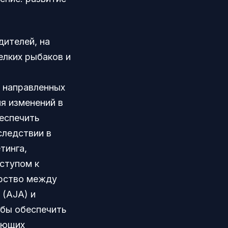
ителей, на
елких рыбаков и
, направленных
ия изменений в
беспечить
следствии в
тинга,
ступом к
ерство между
 (AJA) и
обы обеспечить
ующих