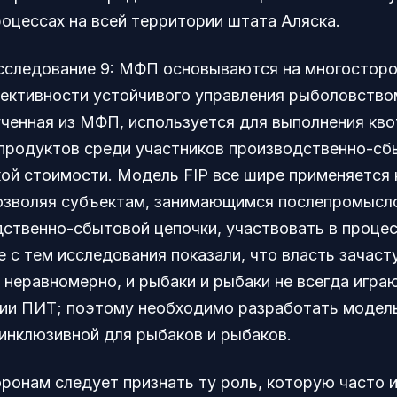
роцессах на всей территории штата Аляска.
сследование 9: МФП основываются на многосторо
ктивности устойчивого управления рыболовством
ученная из МФП, используется для выполнения кво
продуктов среди участников производственно-сб
кой стоимости. Модель FIP все шире применяется 
озволяя субъектам, занимающимся послепромысло
дственно-сбытовой цепочки, участвовать в процес
 с тем исследования показали, что власть зачаст
 неравномерно, и рыбаки и рыбаки не всегда игр
нии ПИТ; поэтому необходимо разработать модель
 инклюзивной для рыбаков и рыбаков.
оронам следует признать ту роль, которую часто