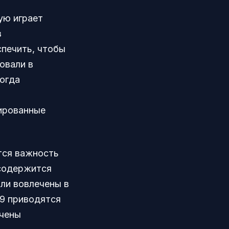
ую играет
в
печить, чтобы
овали в
ногда
зированные
тся важность
 содержится
ли вовлечены в
 9 приводятся
очены