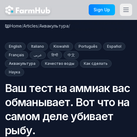
Skip to main content
Sign Up
Ваш тест на аммиак вас
Home
/
Articles
/
Аквакультура
/
обманывает. Вот что на …
English
Italiano
Kiswahili
Português
Español
Français
عربى
हिन्दी
中文
Аквакультура
Качество воды
Как сделать
Наука
Ваш тест на аммиак вас
обманывает. Вот что на
самом деле убивает
рыбу.