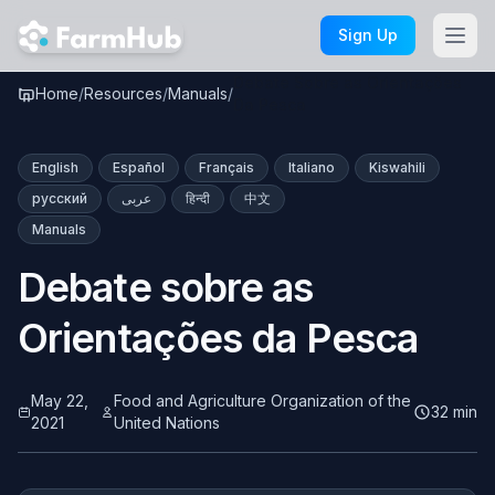
Skip to main content
Sign Up
Debate Sobre as Orientações
Home
/
Resources
/
Manuals
/
Da Pesca
English
Español
Français
Italiano
Kiswahili
русский
عربى
हिन्दी
中文
Manuals
Debate sobre as
Orientações da Pesca
May 22,
Food and Agriculture Organization of the
32 min
2021
United Nations