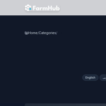
Skip to main content
Home
/
Categories
/
Stem
English
بى