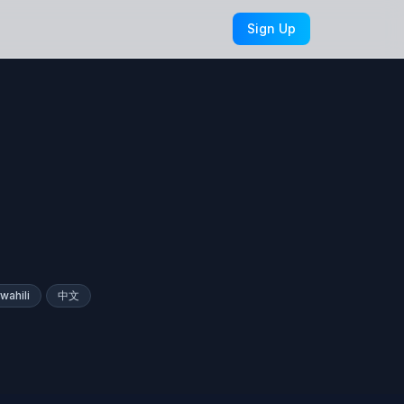
Sign Up
wahili
中文