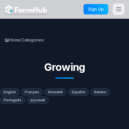
Skip to main content
Sign Up
Home
/
Categories
/
Growing
Growing
English
Français
Kiswahili
Español
Italiano
Português
русский