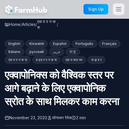
Skip to main content
Sign Up
एक व प न क
एक्वापोनिक्स को वैश्विक स्तर पर आगे बढ़ाने के
Home
/
Articles
/
/
स
लिए …
English
Kiswahili
Español
Português
Français
Italiano
русский
عربى
中文
एक व प न क स
ह इड र प न क स
एक व कल चर
स झ द र
एक्वापोनिक्स को वैश्विक स्तर पर
आगे बढ़ाने के लिए एक्वापोनिक
स्रोत के साथ मिलकर काम करना
November 23, 2020
जोनाथन रेयेस
2 min