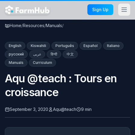
Skip to main content
Sign Up
Aqu @Teach Tours en
Home
/
Resources
/
Manuals
/
Croissance
English
Kiswahili
Português
Español
Italiano
русский
عربى
हिन्दी
中文
Manuals
Curriculum
Aqu @teach : Tours en
croissance
September 3, 2020
Aqu@teach
9 min