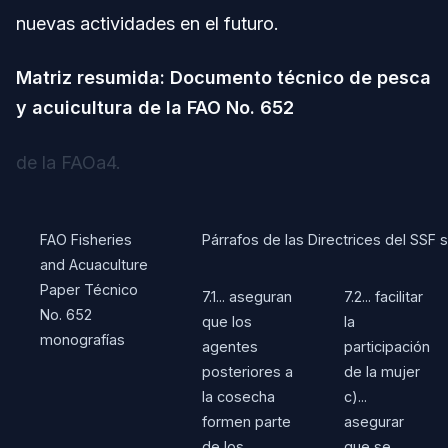
nuevas actividades en el futuro.
Matriz resumida: Documento técnico de pesca
y acuicultura de la FAO No. 652
de la FAOa4.
FAO Fisheries
Párrafos de las Directrices del SS
and Acuaculture
Paper Técnico
7.1... aseguran
7.2... facilitar
No. 652
que los
la
monografías
agentes
participación
posteriores a
de la mujer
la cosecha
c)...
formen parte
asegurar
de los
que se