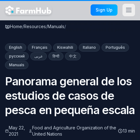
Skip to main content
Sign Up
Panorama general de los
Home
/
Resources
/
Manuals
/
estudios de casos de pesca …
English
Français
Kiswahili
Italiano
Português
русский
عربى
हिन्दी
中文
Manuals
Panorama general de los
estudios de casos de
pesca en pequeña escala
May 22,
Food and Agriculture Organization of the
13 min
2021
United Nations