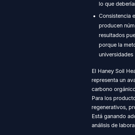
lo que debería
Consistencia e
producen núme
resultados pu
porque la meto
universidades 
El Haney Soil He
representa un ava
carbono orgánico 
Para los producto
regenerativos, p
Está ganando ado
análisis de labor