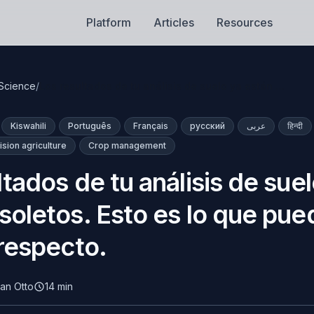
Platform
Articles
Resources
 Science
/
Los resultados de tu análisis de suelo ya están …
Kiswahili
Português
Français
русский
عربى
हिन्दी
ision agriculture
Crop management
ltados de tu análisis de sue
soletos. Esto es lo que pue
 respecto.
han Otto
14 min