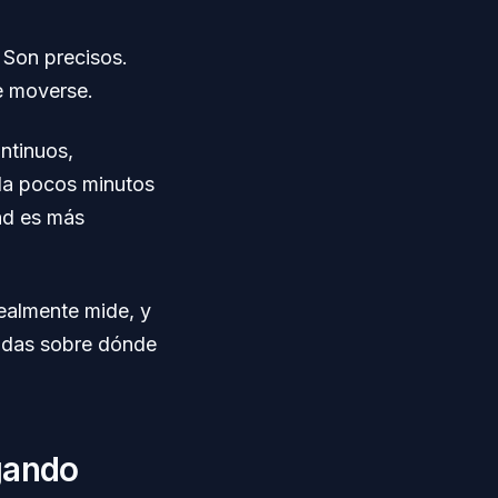
. Son precisos.
e moverse.
ntinuos,
da pocos minutos
ad es más
realmente mide, y
adas sobre dónde
agando