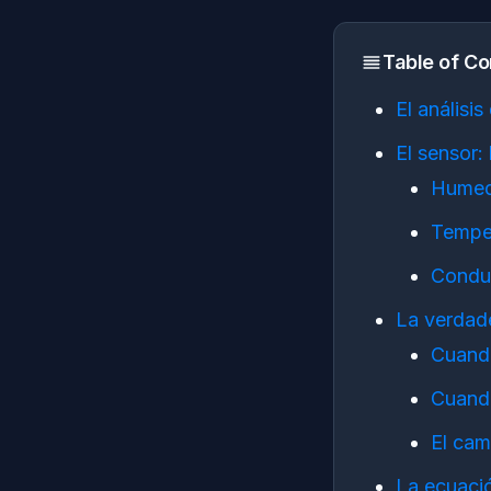
Table of Co
El análisi
El sensor:
Humeda
Temper
Conduc
La verdad
Cuando
Cuando
El cam
La ecuaci