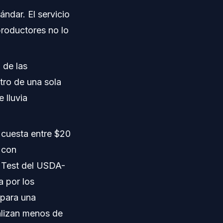
ndar. El servicio
productores no lo
 de las
tro de una sola
 lluvia
 cuesta entre $20
 con
h Test del USDA-
 por los
 para una
alizan menos de