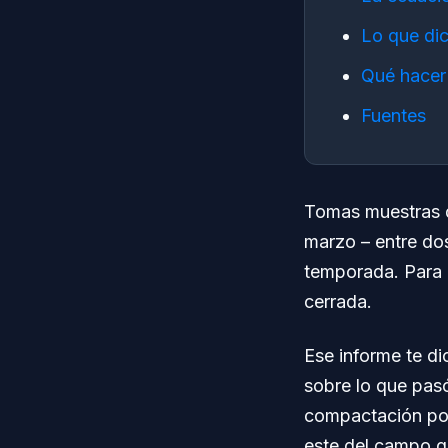
Lo que dic
Qué hacer
Fuentes
Tomas muestras de
marzo – entre do
temporada. Para c
cerrada.
Ese informe te di
sobre lo que pasó
compactación por
este del campo q