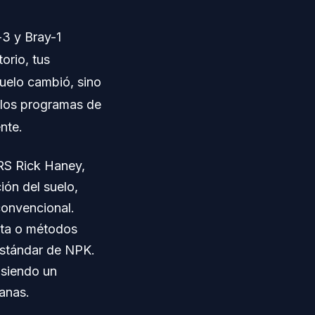
-3 y Bray-1
orio, tus
uelo cambió, sino
 los programas de
nte.
ARS Rick Haney,
ión del suelo,
convencional.
ecta o métodos
estándar de NPK.
 siendo un
anas.