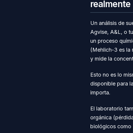
realmente
Un análisis de su
Agvise, A&L, o tu
un proceso químic
(Mehlich-3 es la 
y mide la concentr
Esto no es lo mi
disponible para l
importa.
El laboratorio ta
orgánica (pérdid
biológicos como l