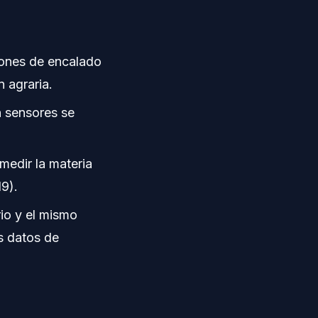
iones de encalado
 agraria.
n sensores se
medir la materia
19).
io y el mismo
s datos de