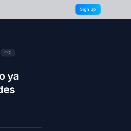
Sign Up
中文
lo ya
des