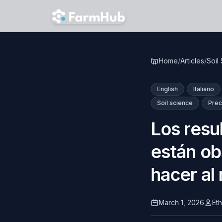
Skip to main content
Home
/
Articles
/
Soil
English
Italiano
Soil science
Prec
Los resu
están ob
hacer al
March 1, 2026
Et