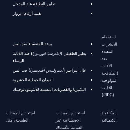
تدابير النظافة عند المدخل
تقييد أرقام الزوار
استخدام
يرقة الخنفساء ضد المن
الحشرات
المفيدة
يطير الطفيلي (
إنكارسيا فورموزا
) ضد الذبابة
ضد
البيضاء
الآفات
غال البراغيز (
أفيدوليتس أفيديميزا
) ضد المن
(المكافحة
الديدان الخيطية الحشرية
البيولوجية
للآفات
البكتيريا والفطريات المسببة للانثوموباثوجينك
(BPC))
المكافحة
استخدام المبيدات
استخدام المبيدات
الكيميائية
الاصطناعية غير
الطبيعية، مثل
السامة للأسماك