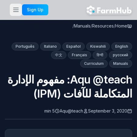
Skip to main content
Sign Up
Aqu @teach: مفهوم الإدارة
/
Manuals
/
Resources
/
Home
المتكاملة للآفات (IPM)
Português
Italiano
Español
Kiswahili
English
中文
Français
हिन्दी
русский
Curriculum
Manuals
Aqu @teach: مفهوم الإدارة
المتكاملة للآفات (IPM)
5 min
Aqu@teach
September 3, 2020